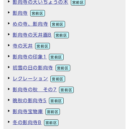
影向寺の大いちょうの木
宮前区
影向寺
宮前区
めの寺、影向寺
宮前区
影向寺の天井画B
宮前区
寺の天井
宮前区
影向寺の印象1
宮前区
初雪の日の影向寺
宮前区
レクレーション
宮前区
影向寺の秋 その7
宮前区
晩秋の影向寺5
宮前区
影向寺宝物庫
宮前区
冬の影向寺B
宮前区