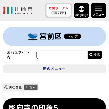
防災ポータル
外部リンク
メニュー
Language
宮前区
トップ
宮前区サイト
検索
内
区のメニュー
現在位置
表示
影向寺の印象5