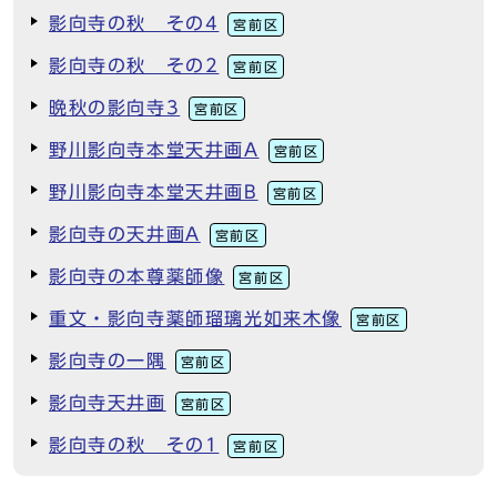
影向寺の秋 その4
宮前区
影向寺の秋 その2
宮前区
晩秋の影向寺3
宮前区
野川影向寺本堂天井画A
宮前区
野川影向寺本堂天井画B
宮前区
影向寺の天井画A
宮前区
影向寺の本尊薬師像
宮前区
重文・影向寺薬師瑠璃光如来木像
宮前区
影向寺の一隅
宮前区
影向寺天井画
宮前区
影向寺の秋 その1
宮前区