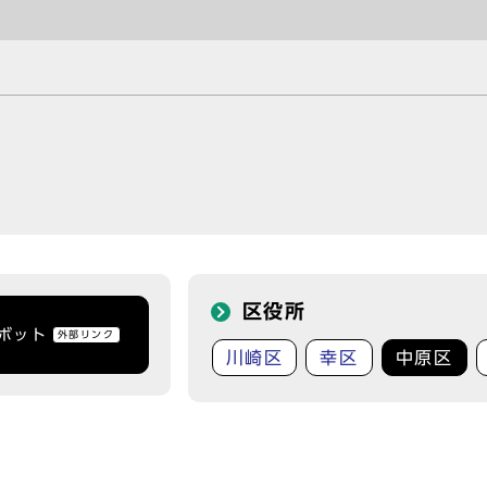
区役所
トボット
外部リンク
川崎区
幸区
中原区