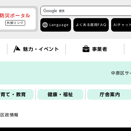
防災ポータル
外部リンク
Language
よくある質問
FAQ
AIチャッ
て
魅力・イベント
事業者
中原区サ
子育て・教育
健康・福祉
庁舎案内
の区政情報