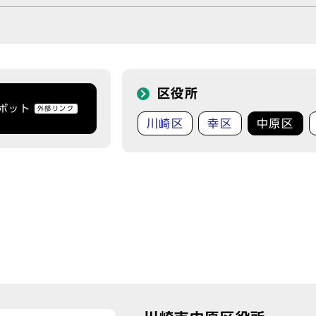
区役所
トボット
外部リンク
川崎区
幸区
中原区