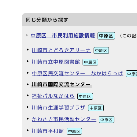
同じ分類から探す
中原区 市民利用施設情報
中原区
（この記
川崎市とどろきアリーナ
中原区
川崎市立中原図書館
中原区
中原区民交流センター なかはらっぱ
中原
川崎市国際交流センター
福祉パルなかはら
中原区
川崎市生涯学習プラザ
中原区
かわさき市民活動センター
中原区
川崎市平和館
中原区