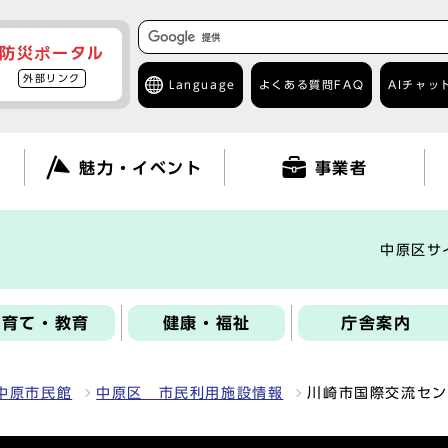
防災ポータル
外部リンク
Language
よくある質問
FAQ
AIチャッ
て
魅力・イベント
事業者
中原区サ
子育て・教育
健康・福祉
庁舎案内
中原市民館
中原区 市民利用施設情報
川崎市国際交流セン