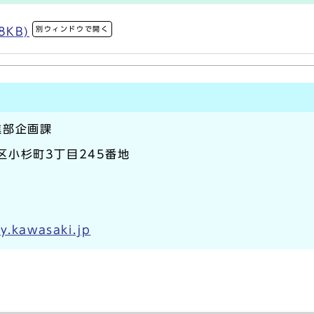
別ウィンドウで開く
8KB)
進部企画課
原区小杉町3丁目245番地
y.kawasaki.jp