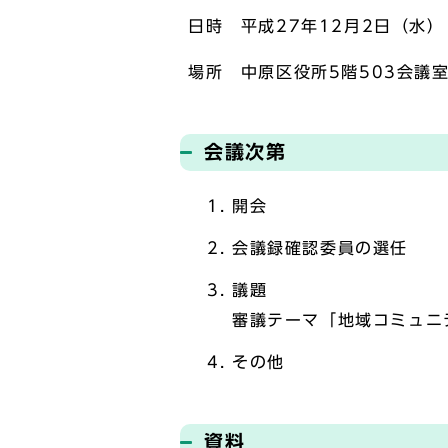
日時 平成27年12月2日（水）
場所 中原区役所5階503会議
会議次第
開会
会議録確認委員の選任
議題
審議テーマ「地域コミュニ
その他
資料