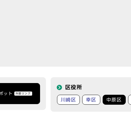
区役所
トボット
外部リンク
川崎区
幸区
中原区