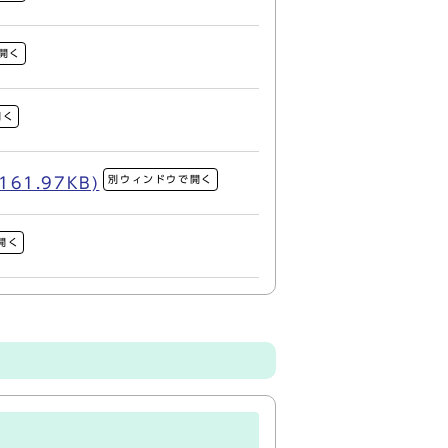
開く
開く
別ウィンドウで開く
1.97KB)
開く