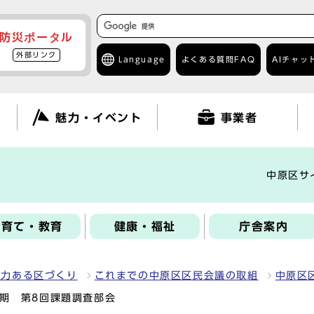
防災ポータル
外部リンク
Language
よくある質問
FAQ
AIチャッ
て
魅力・イベント
事業者
中原区サ
子育て・教育
健康・福祉
庁舎案内
魅力ある区づくり
これまでの中原区区民会議の取組
中原区
5期 第8回課題調査部会