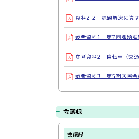
資料2-2 課題解決に資する
参考資料1 第7回課題調査部
参考資料2 自転車（交通）
参考資料3 第5期区民会議
会議録
会議録