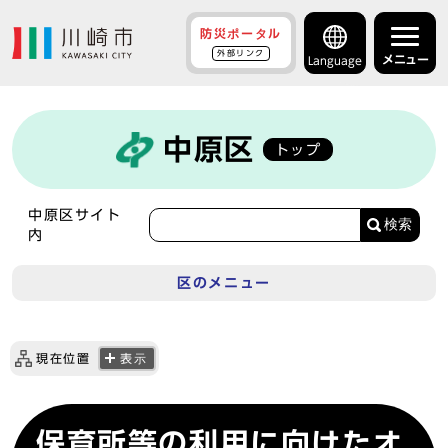
防災ポータル
外部リンク
メニュー
Language
中原区
トップ
中原区サイト
検索
内
区のメニュー
現在位置
表示
保育所等の利用に向けたオ