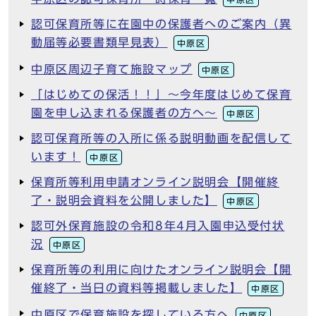
認可保育所等に在園中の保護者へのご案内（異
動届等必要書類早見表）
中原区
中原区周辺子育て施設マップ
中原区
「はじめての保活！！」～今年度はじめて保育
園を申し込まれる保護者の方へ～
中原区
認可保育所等の入所に係る説明動画を配信して
います！
中原区
保育所等利用申請オンライン説明会【開催終
了・説明会資料を公開しました】
中原区
認可外保育施設の令和8年4月入園申込受付状
況
中原区
保育所等の利用に向けたオンライン説明会【開
催終了・当日の資料等掲載しました】
中原区
中原区で保育施設を探している方へ
中原区