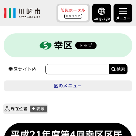
防災ポータル
外部リンク
メニュー
Language
幸区
トップ
検索
幸区サイト内
区のメニュー
現在位置
表示
平成21年度第4回幸区区民