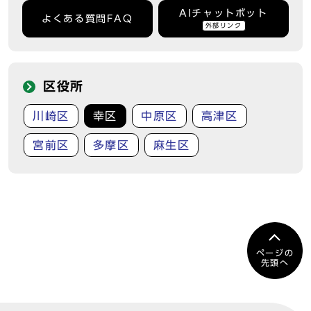
AIチャットボット
よくある質問FAQ
外部リンク
区役所
川崎区
幸区
中原区
高津区
宮前区
多摩区
麻生区
ページの
先頭へ