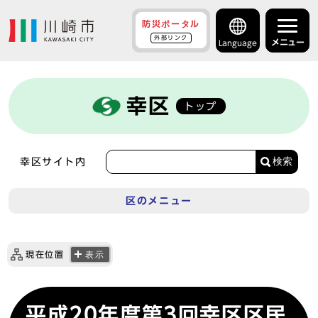
防災ポータル
外部リンク
メニュー
Language
幸区
トップ
検索
幸区サイト内
区のメニュー
現在位置
表示
平成20年度第3回幸区区民