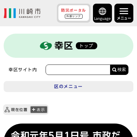
防災ポータル
外部リンク
メニュー
Language
幸区
トップ
検索
幸区サイト内
区のメニュー
現在位置
表示
令和元年5月1日号 市政だ