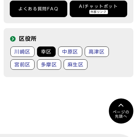
AIチャットボット
よくある質問FAQ
外部リンク
区役所
川崎区
幸区
中原区
高津区
宮前区
多摩区
麻生区
ページの
先頭へ