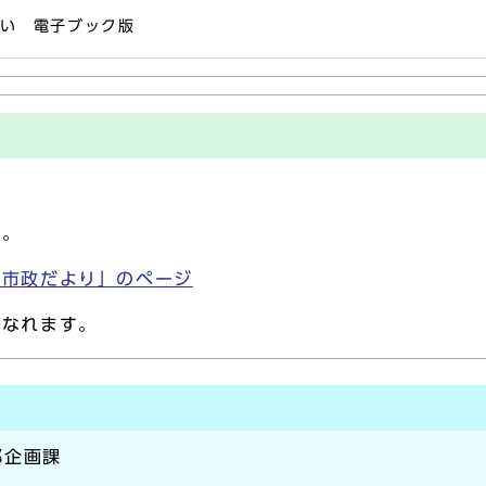
わい 電子ブック版
す。
「市政だより」のページ
になれます。
部企画課