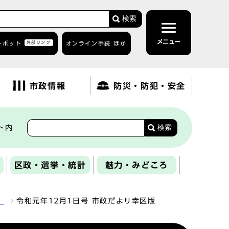
検索
メニュー
トボット
外部リンク
オンライン手続 ほか
市政情報
防災・防犯・安全
検索
ト内
区政・選挙・統計
魅力・みどころ
）
令和元年12月1日号 市政だより幸区版