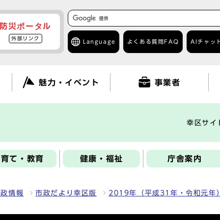
防災ポータル
外部リンク
Language
よくある質問
FAQ
AIチャッ
て
魅力・イベント
事業者
幸区サイ
子育て・教育
健康・福祉
庁舎案内
区政情報
市政だより幸区版
2019年（平成31年・令和元年