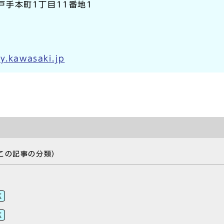
区戸手本町1丁目11番地1
y.kawasaki.jp
この記事の分類）
区
区