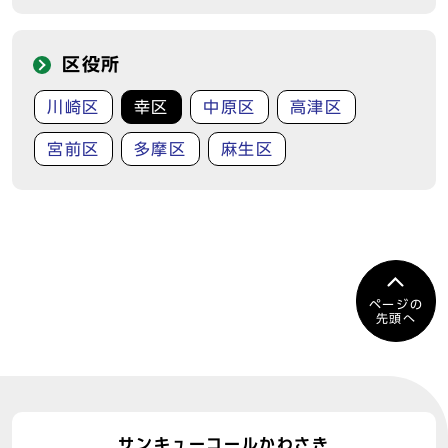
区役所
川崎区
幸区
中原区
高津区
宮前区
多摩区
麻生区
ページの
先頭へ
サンキューコールかわさき