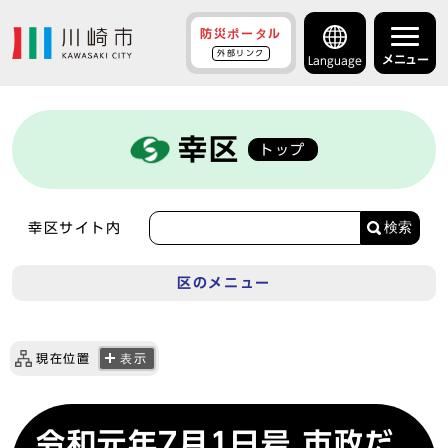
防災ポータル
外部リンク
メニュー
Language
幸区
トップ
検索
幸区サイト内
区のメニュー
現在位置
表示
令和元年7月1日号 市政だ