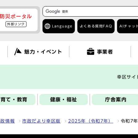
防災ポータル
外部リンク
Language
よくある質問
FAQ
AIチャッ
て
魅力・イベント
事業者
幸区サイ
子育て・教育
健康・福祉
庁舎案内
区政情報
市政だより幸区版
2025年（令和7年）
令和7