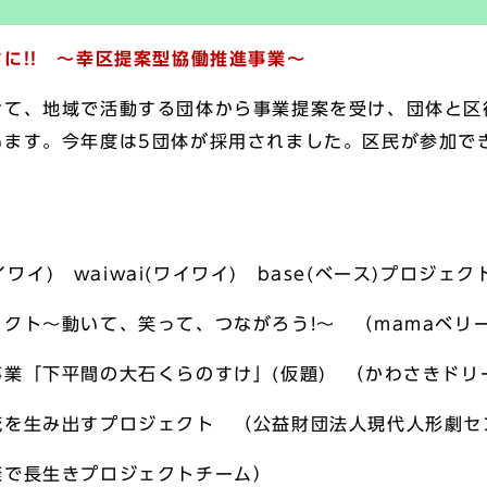
に!! ～
幸区提案型協働推進事業～
て、地域で活動する団体から事業提案を受け、団体と区
います。今年度は5団体が採用されました。区民が参加で
サイワイ) waiwai(ワイワイ) base(ベース)プロジ
クト～動いて、笑って、つながろう!～ （mamaベリ
業「下平間の大石くらのすけ」(仮題) （かわさきドリ
流を生み出すプロジェクト （公益財団法人現代人形劇セ
康で長生きプロジェクトチーム）