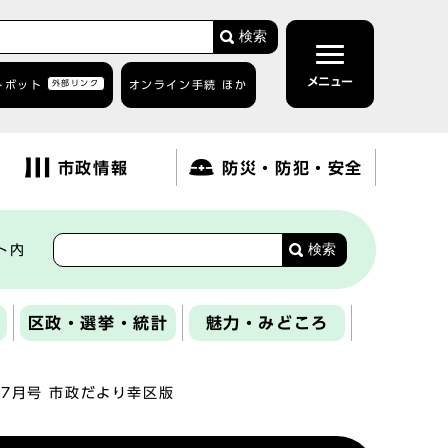
検索
メニュー
トボット
外部リンク
オンライン手続 ほか
市政情報
防災・防犯・安全
検索
ト内
区政・選挙・統計
魅力・みどころ
年7月号 市政だより幸区版