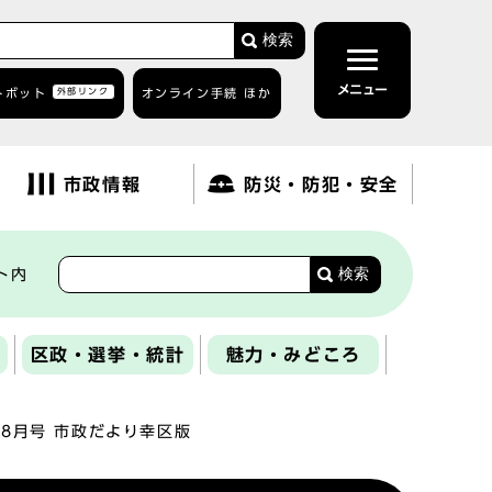
検索
メニュー
トボット
外部リンク
オンライン手続 ほか
市政情報
防災・防犯・安全
検索
ト内
区政・選挙・統計
魅力・みどころ
年8月号 市政だより幸区版