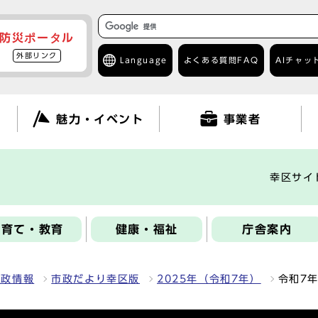
防災ポータル
外部リンク
Language
よくある質問
FAQ
AIチャッ
て
魅力・イベント
事業者
幸区サイ
子育て・教育
健康・福祉
庁舎案内
区政情報
市政だより幸区版
2025年（令和7年）
令和7