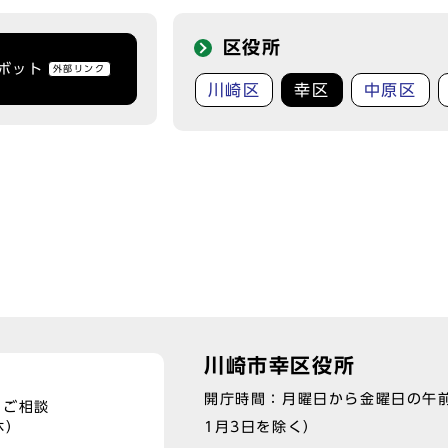
区役所
トボット
外部リンク
川崎区
幸区
中原区
川崎市幸区役所
開庁時間：月曜日から金曜日の午前
、ご相談
1月3日を除く）
休）