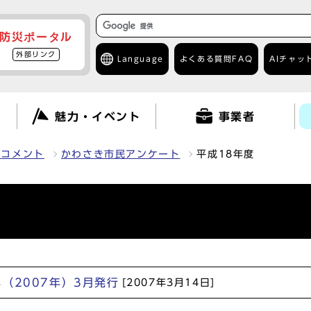
防災ポータル
外部リンク
Language
よくある質問
FAQ
AIチャッ
て
魅力・イベント
事業者
クコメント
かわさき市民アンケート
平成18年度
（2007年）3月発行
[2007年3月14日]