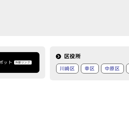
区役所
トボット
外部リンク
川崎区
幸区
中原区