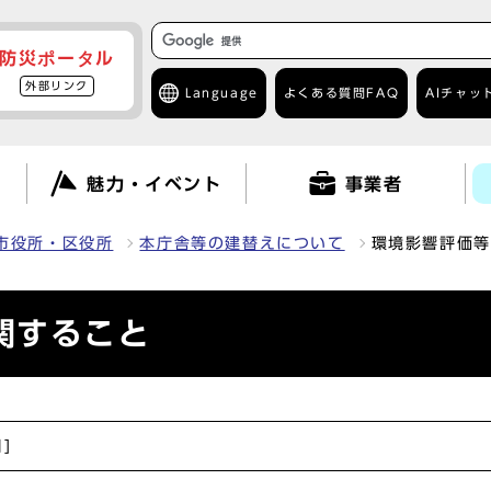
防災ポータル
外部リンク
Language
よくある質問
FAQ
AIチャッ
て
魅力・イベント
事業者
市役所・区役所
本庁舎等の建替えについて
環境影響評価等
関すること
]