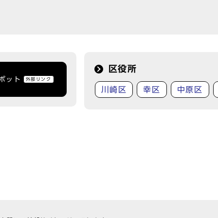
区役所
トボット
外部リンク
川崎区
幸区
中原区