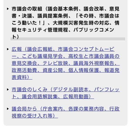
市議会の取組（議会基本条例、議会改革、意見
書・決議、議員提案条例、「その時、市議会は
こう動いた！」、大規模災害発生時の対応、情
報セキュリティ管理規程、パブリックコメン
ト）
広報（議会広報紙、市議会コンセプトムービ
ー、こども議場見学会、高校生と市議会議員の
意見交換会、テレビ放映、議員海外視察報告、
政務活動費、資産公開、個人情報保護、報道発
表資料）
市議会のしくみ（デジタル副読本、パンフレッ
ト、議会用語解説集、広報用動画）
議会局から（庁舎案内、各課の業務内容、行政
視察の受け入れ等）