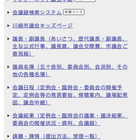
会議録検索システム
外部リンク
川崎市議会キッズページ
議長・副議長（あいさつ、歴代議長・副議長、
主な公式行事、議長賞、議会交際費、市議会ご
意見箱）
議員名簿（五十音別、委員会別、会派別、その
他の各種名簿）
会議日程（定例会・臨時会・委員会の開催予
定、定例会等の発言要旨、傍聴案内、議場配席
図、議会中継）
会議結果（定例会・臨時会の議案・議決結果、
委員会の開催状況・資料、会議録）
請願・陳情（提出方法、受理一覧）