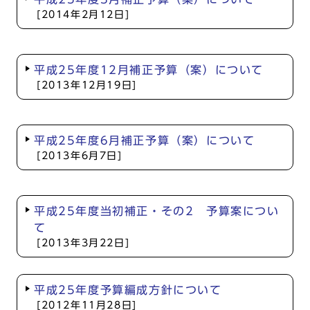
[2014年2月12日]
平成25年度12月補正予算（案）について
[2013年12月19日]
平成25年度6月補正予算（案）について
[2013年6月7日]
平成25年度当初補正・その2 予算案につい
て
[2013年3月22日]
平成25年度予算編成方針について
[2012年11月28日]