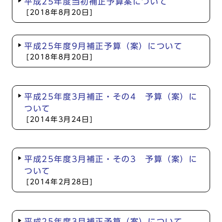
平成25年度当初補正予算案について
[2018年8月20日]
平成25年度9月補正予算（案）について
[2018年8月20日]
平成25年度3月補正・その4 予算（案）に
ついて
[2014年3月24日]
平成25年度3月補正・その3 予算（案）に
ついて
[2014年2月28日]
平成25年度3月補正予算（案）について