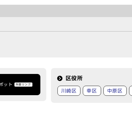
）
区役所
トボット
外部リンク
川崎区
幸区
中原区