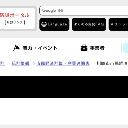
防災ポータル
外部リンク
Language
よくある質問
FAQ
AIチャッ
て
魅力・イベント
事業者
統計
統計情報
市民経済計算・産業連関表
川崎市市民経済