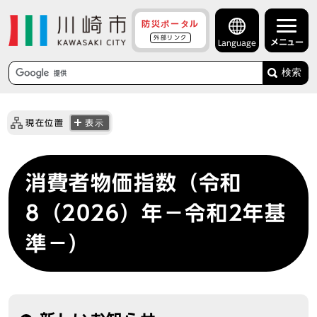
防災ポータル
外部リンク
メニュー
Language
検索
現在位置
表示
消費者物価指数（令和
8（2026）年－令和2年基
準－）