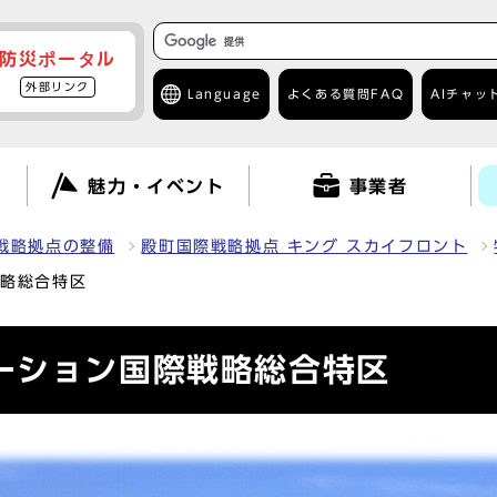
防災ポータル
外部リンク
Language
よくある質問
FAQ
AIチャッ
て
魅力・イベント
事業者
戦略拠点の整備
殿町国際戦略拠点 キング スカイフロント
戦略総合特区
ーション国際戦略総合特区