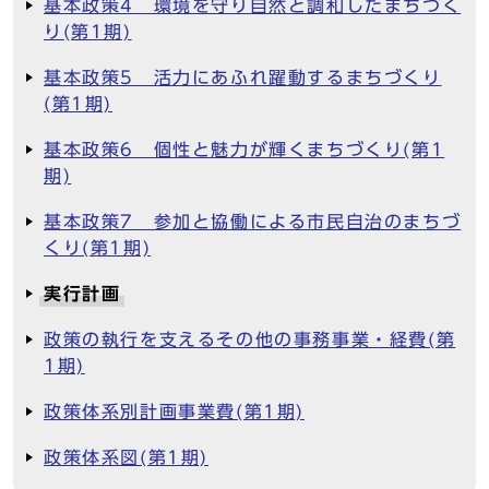
基本政策4 環境を守り自然と調和したまちづく
り(第1期)
基本政策5 活力にあふれ躍動するまちづくり
(第1期)
基本政策6 個性と魅力が輝くまちづくり(第1
期)
基本政策7 参加と協働による市民自治のまちづ
くり(第1期)
実行計画
政策の執行を支えるその他の事務事業・経費(第
1期)
政策体系別計画事業費(第1期)
政策体系図(第1期)