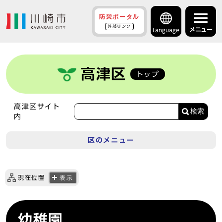
防災ポータル
外部リンク
メニュー
Language
高津区
トップ
高津区サイト
検索
内
区のメニュー
現在位置
表示
幼稚園