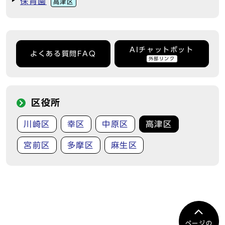
保育園
高津区
AIチャットボット
よくある質問FAQ
外部リンク
区役所
川崎区
幸区
中原区
高津区
宮前区
多摩区
麻生区
ページの