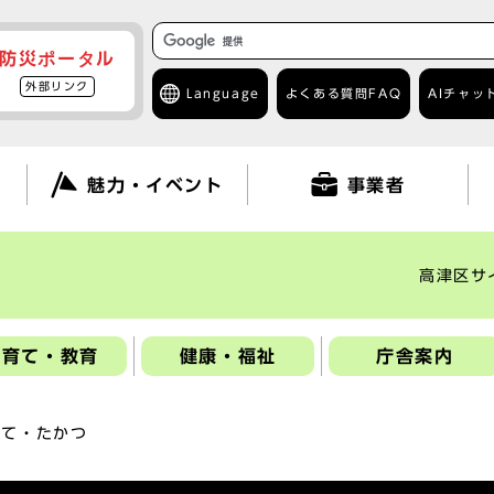
防災ポータル
外部リンク
Language
よくある質問
FAQ
AIチャッ
て
魅力・イベント
事業者
高津区サ
子育て・教育
健康・福祉
庁舎案内
だて・たかつ