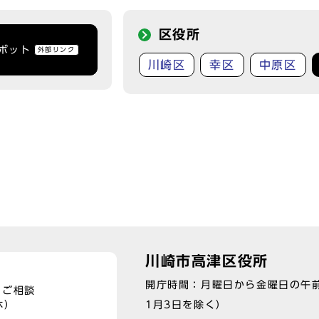
区役所
トボット
外部リンク
川崎区
幸区
中原区
川崎市高津区役所
開庁時間：月曜日から金曜日の午前
、ご相談
1月3日を除く）
休）