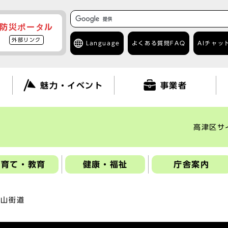
防災ポータル
外部リンク
Language
よくある質問
FAQ
AIチャッ
て
魅力・イベント
事業者
高津区サ
子育て・教育
健康・福祉
庁舎案内
大山街道