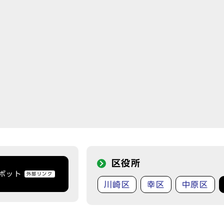
区役所
トボット
外部リンク
川崎区
幸区
中原区