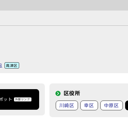
内
高津区
区役所
トボット
外部リンク
川崎区
幸区
中原区