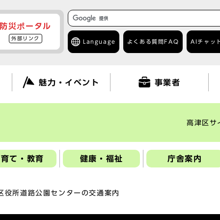
防災ポータル
外部リンク
Language
よくある質問
FAQ
AIチャッ
て
魅力・イベント
事業者
高津区サ
子育て・教育
健康・福祉
庁舎案内
区役所道路公園センターの交通案内