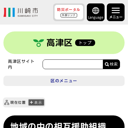
防災ポータル
外部リンク
メニュー
Language
高津区
トップ
高津区サイト
検索
内
区のメニュー
現在位置
表示
地域の中の相互援助組織