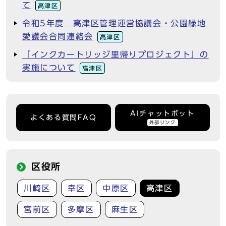
て
高津区
令和5年度 高津区管理運営協議会・公園緑地
愛護会合同連絡会
高津区
「インクカートリッジ里帰りプロジェクト」の
実施について
高津区
AIチャットボット
よくある質問FAQ
外部リンク
区役所
川崎区
幸区
中原区
高津区
宮前区
多摩区
麻生区