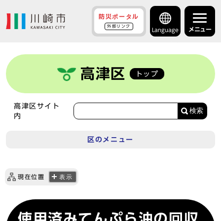
防災ポータル
外部リンク
メニュー
Language
高津区
トップ
高津区サイト
検索
内
区のメニュー
現在位置
表示
使用済みてんぷら油の回収