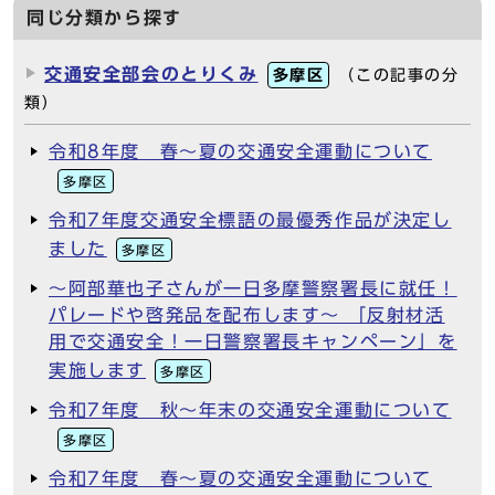
同じ分類から探す
交通安全部会のとりくみ
多摩区
（この記事の分
類）
令和8年度 春～夏の交通安全運動について
多摩区
令和7年度交通安全標語の最優秀作品が決定し
ました
多摩区
～阿部華也子さんが一日多摩警察署長に就任！
パレードや啓発品を配布します～ 「反射材活
用で交通安全！一日警察署長キャンペーン」を
実施します
多摩区
令和7年度 秋～年末の交通安全運動について
多摩区
令和7年度 春～夏の交通安全運動について