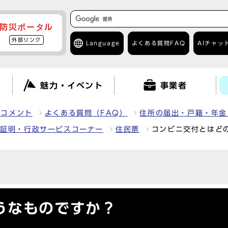
防災ポータル
外部リンク
Language
よくある質問
FAQ
AIチャッ
て
魅力・イベント
事業者
クコメント
よくある質問（FAQ）
住所の届出・戸籍・年金
鑑証明・行政サービスコーナー
住民票
コンビニ交付とはど
うなものですか？