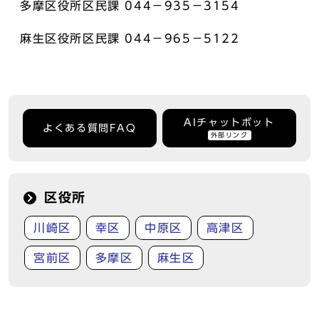
多摩区役所区民課 044－935－3154
麻生区役所区民課 044－965－5122
AIチャットボット
よくある質問FAQ
外部リンク
区役所
川崎区
幸区
中原区
高津区
宮前区
多摩区
麻生区