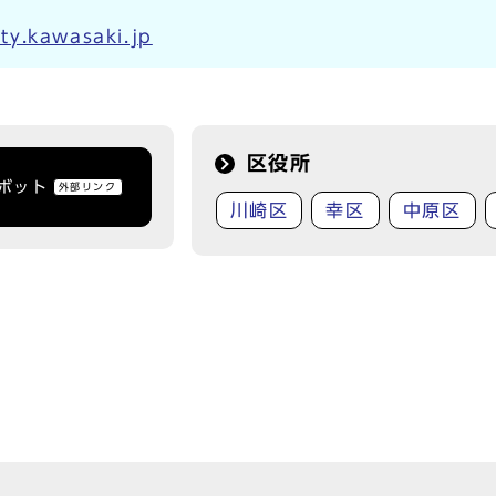
ty.kawasaki.jp
区役所
トボット
外部リンク
川崎区
幸区
中原区