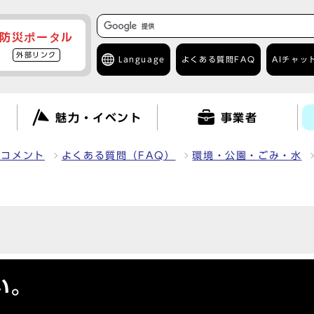
防災ポータル
外部リンク
Language
よくある質問
FAQ
AIチャッ
て
魅力・イベント
事業者
クコメント
よくある質問（FAQ）
環境・公園・ごみ・水
。
い。