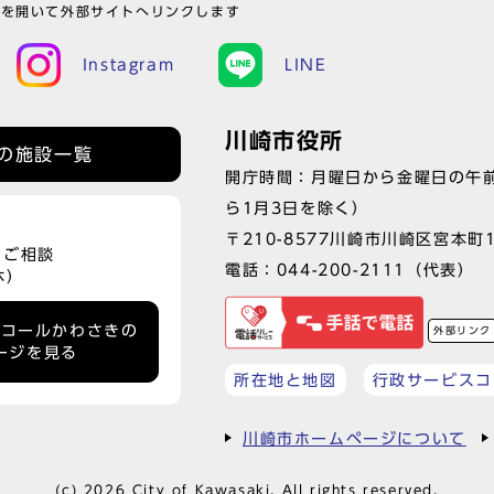
ウを開いて外部サイトへリンクします
Instagram
LINE
川崎市役所
の施設一覧
開庁時間：月曜日から金曜日の午前
ら1月3日を除く）
〒210-8577川崎市川崎区宮本町
、ご相談
電話：
044-200-2111
（代表）
休）
ーコールかわさきの
外部リンク
ージを見る
所在地と地図
行政サービスコ
川崎市ホームページについて
(c) 2026 City of Kawasaki. All rights reserved.