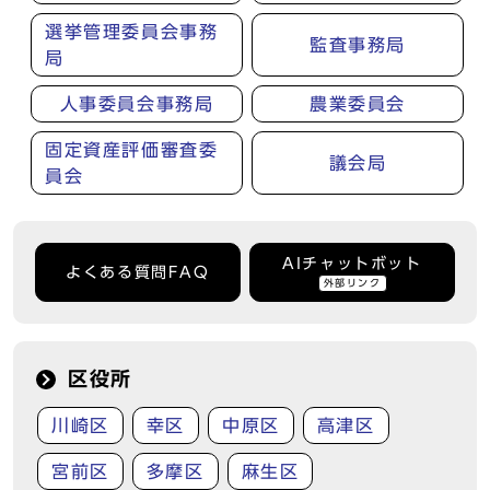
選挙管理委員会事務
監査事務局
局
人事委員会事務局
農業委員会
固定資産評価審査委
議会局
員会
AIチャットボット
よくある質問FAQ
外部リンク
区役所
川崎区
幸区
中原区
高津区
宮前区
多摩区
麻生区