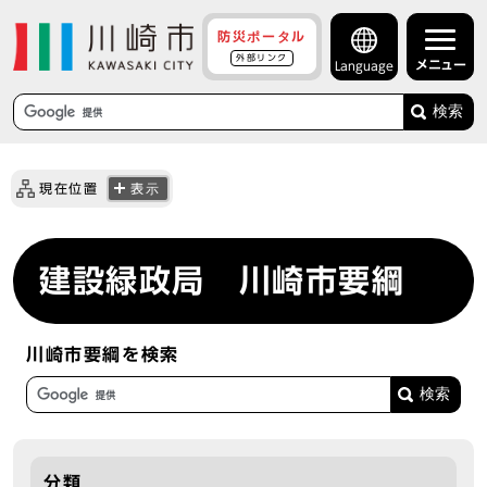
防災ポータル
外部リンク
メニュー
Language
検索
現在位置
表示
建設緑政局 川崎市要綱
川崎市要綱を検索
分類