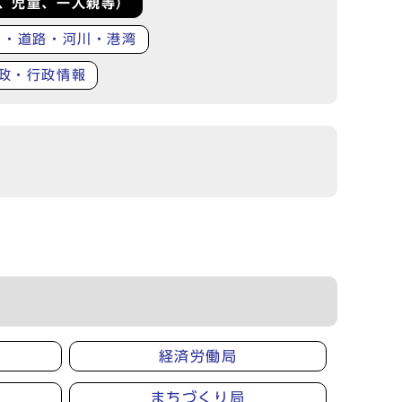
、児童、一人親等）
り・道路・河川・港湾
政・行政情報
経済労働局
まちづくり局