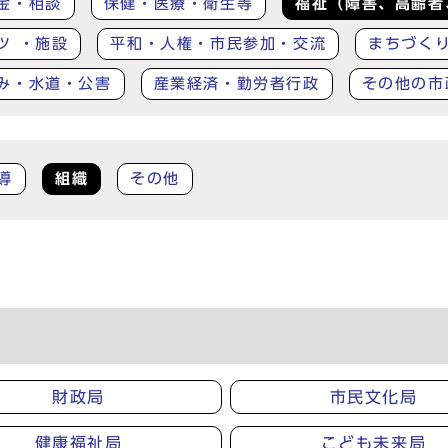
金・相談
保健・医療・衛生等
福祉（障害、高齢者
ツ ・施設
平和・人権・市民参加・交流
まちづく
み・水道・公害
産業経済・勤労者行政
その他の市
導
組織
その他
財政局
市民文化局
健康福祉局
こども未来局