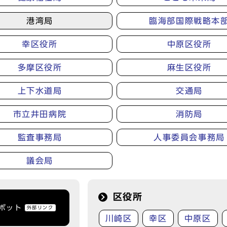
港湾局
臨海部国際戦略本
幸区役所
中原区役所
多摩区役所
麻生区役所
上下水道局
交通局
市立井田病院
消防局
監査事務局
人事委員会事務局
議会局
区役所
トボット
外部リンク
川崎区
幸区
中原区