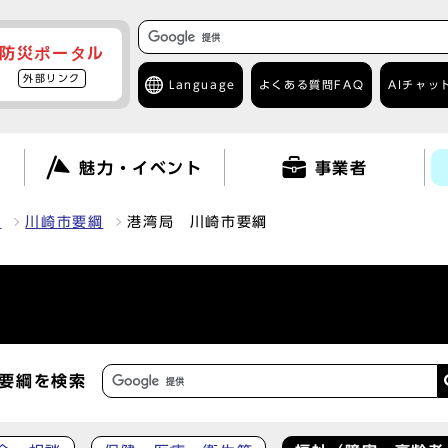
防災ポータル
外部リンク
Language
よくある質問
FAQ
AIチャッ
て
魅力・イベント
事業者
報
川崎市要綱
港湾局 川崎市要綱
要綱を検索