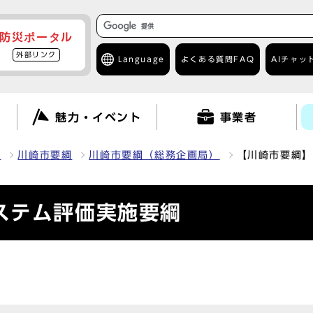
防災ポータル
外部リンク
Language
よくある質問
FAQ
AIチャッ
て
魅力・イベント
事業者
報
川崎市要綱
川崎市要綱（総務企画局）
【川崎市要綱】
ステム評価実施要綱