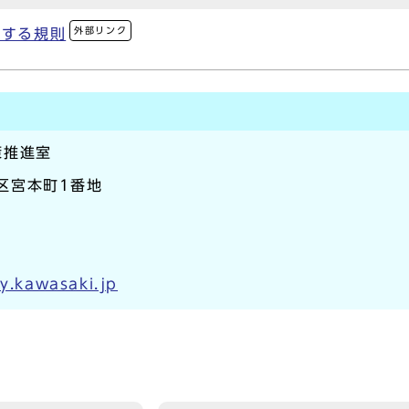
外部リンク
関する規則
策推進室
崎区宮本町1番地
ty.kawasaki.jp