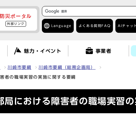
防災ポータル
外部リンク
Language
よくある質問
FAQ
AIチャッ
て
魅力・イベント
事業者
報
川崎市要綱
川崎市要綱（総務企画局）
障害者の職場実習の実施に関する要綱
部局における障害者の職場実習の