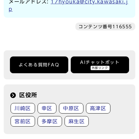
メールアドレス:
17hyouka@city.kawasaki.j
p
コンテンツ番号116555
AIチャットボット
よくある質問FAQ
外部リンク
区役所
川崎区
幸区
中原区
高津区
宮前区
多摩区
麻生区