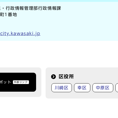
進・行政情報管理部行政情報課
本町1番地
ity.kawasaki.jp
区役所
トボット
外部リンク
川崎区
幸区
中原区