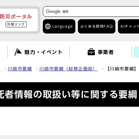
防災ポータル
外部リンク
Language
よくある質問
FAQ
AIチャッ
て
魅力・イベント
事業者
報
川崎市要綱
川崎市要綱（総務企画局）
【川崎市要綱】
死者情報の取扱い等に関する要綱