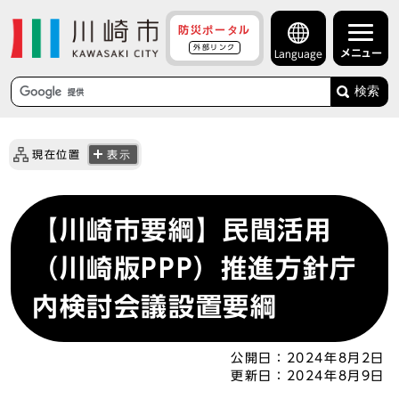
防災ポータル
外部リンク
メニュー
Language
検索
現在位置
表示
【川崎市要綱】民間活用
（川崎版PPP）推進方針庁
内検討会議設置要綱
公開日：
2024年8月2日
更新日：
2024年8月9日