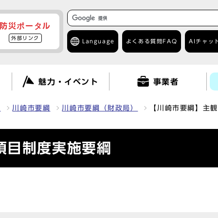
防災ポータル
外部リンク
Language
よくある質問
FAQ
AIチャッ
て
魅力・イベント
事業者
報
川崎市要綱
川崎市要綱（財政局）
【川崎市要綱】主観
項目制度実施要綱