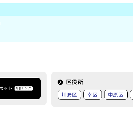
当
区役所
トボット
外部リンク
川崎区
幸区
中原区