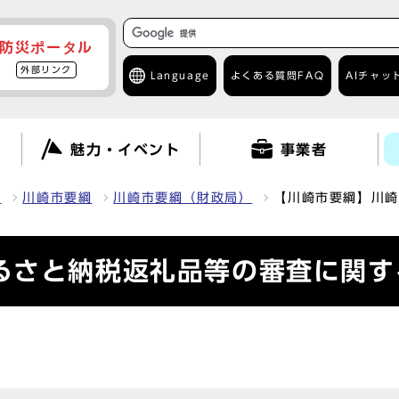
防災ポータル
外部リンク
Language
よくある質問
FAQ
AIチャッ
て
魅力・イベント
事業者
報
川崎市要綱
川崎市要綱（財政局）
【川崎市要綱】川崎
るさと納税返礼品等の審査に関す