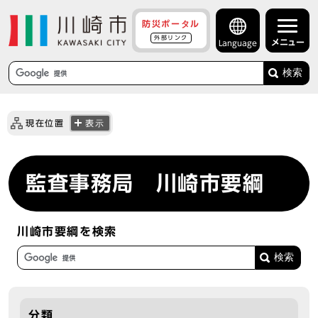
防災ポータル
外部リンク
メニュー
Language
検索
現在位置
表示
監査事務局 川崎市要綱
川崎市要綱を検索
分類