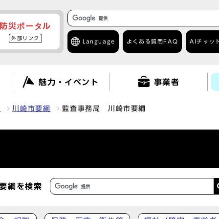
防災ポータル
外部リンク
Language
よくある質問
FAQ
AIチャッ
て
魅力・イベント
事業者
報
川崎市要綱
監査事務局 川崎市要綱
要綱を検索