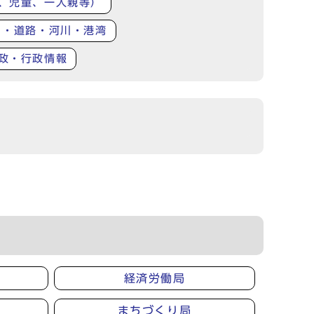
、児童、一人親等）
り・道路・河川・港湾
政・行政情報
経済労働局
まちづくり局