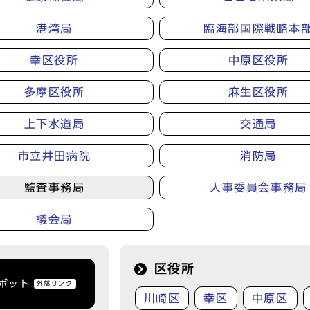
港湾局
臨海部国際戦略本
幸区役所
中原区役所
多摩区役所
麻生区役所
上下水道局
交通局
市立井田病院
消防局
監査事務局
人事委員会事務局
議会局
区役所
トボット
外部リンク
川崎区
幸区
中原区