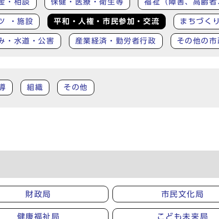
金・相談
保健・医療・衛生等
福祉（障害、高齢者
ツ ・施設
平和・人権・市民参加・交流
まちづく
み・水道・公害
産業経済・勤労者行政
その他の市
導
組織
その他
財政局
市民文化局
健康福祉局
こども未来局