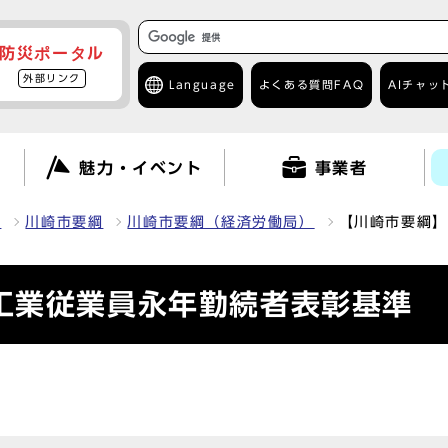
防災ポータル
外部リンク
Language
よくある質問
FAQ
AIチャッ
て
魅力・イベント
事業者
報
川崎市要綱
川崎市要綱（経済労働局）
【川崎市要綱】
工業従業員永年勤続者表彰基準