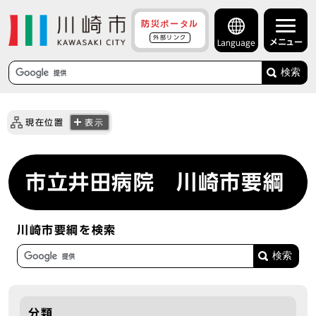
防災ポータル
外部リンク
メニュー
Language
検索
現在位置
表示
市立井田病院 川崎市要綱
川崎市要綱を検索
分類