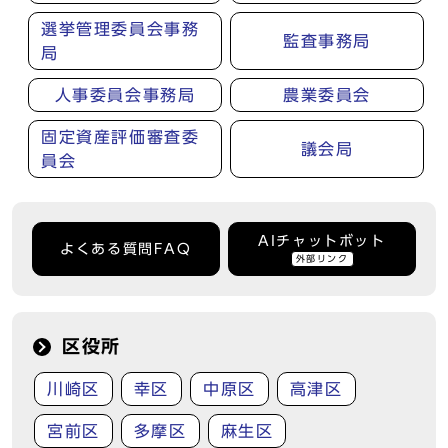
選挙管理委員会事務
監査事務局
局
人事委員会事務局
農業委員会
固定資産評価審査委
議会局
員会
AIチャットボット
よくある質問FAQ
外部リンク
区役所
川崎区
幸区
中原区
高津区
宮前区
多摩区
麻生区