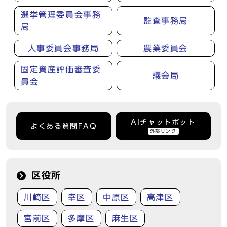
選挙管理委員会事務
監査事務局
局
人事委員会事務局
農業委員会
固定資産評価審査委
議会局
員会
AIチャットボット
よくある質問FAQ
外部リンク
区役所
川崎区
幸区
中原区
高津区
宮前区
多摩区
麻生区