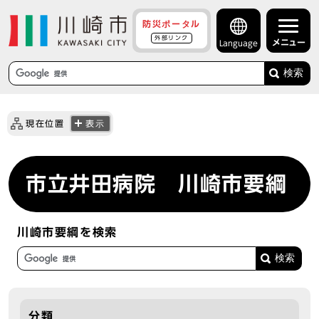
防災ポータル
外部リンク
メニュー
Language
検索
現在位置
表示
市立井田病院 川崎市要綱
川崎市要綱を検索
分類