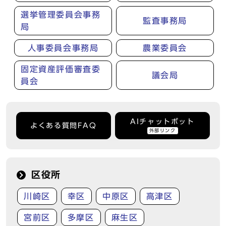
選挙管理委員会事務
監査事務局
局
人事委員会事務局
農業委員会
固定資産評価審査委
議会局
員会
AIチャットボット
よくある質問FAQ
外部リンク
区役所
川崎区
幸区
中原区
高津区
宮前区
多摩区
麻生区