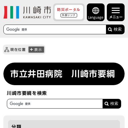
防災ポータル
外部リンク
メニュー
Language
検索
現在位置
表示
市立井田病院 川崎市要綱
川崎市要綱を検索
分類