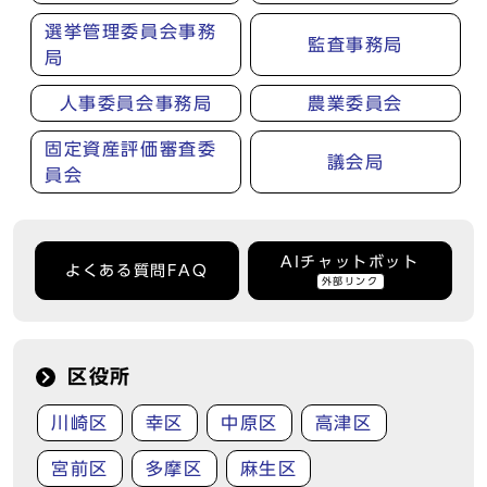
選挙管理委員会事務
監査事務局
局
人事委員会事務局
農業委員会
固定資産評価審査委
議会局
員会
AIチャットボット
よくある質問FAQ
外部リンク
区役所
川崎区
幸区
中原区
高津区
宮前区
多摩区
麻生区