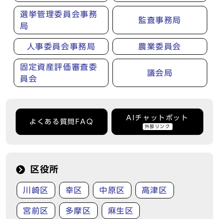
選挙管理委員会事務
監査事務局
局
人事委員会事務局
農業委員会
固定資産評価審査委
議会局
員会
AIチャットボット
よくある質問FAQ
外部リンク
区役所
川崎区
幸区
中原区
高津区
宮前区
多摩区
麻生区