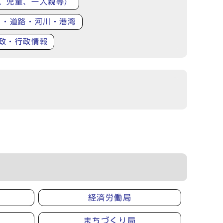
、児童、一人親等）
り・道路・河川・港湾
政・行政情報
経済労働局
まちづくり局