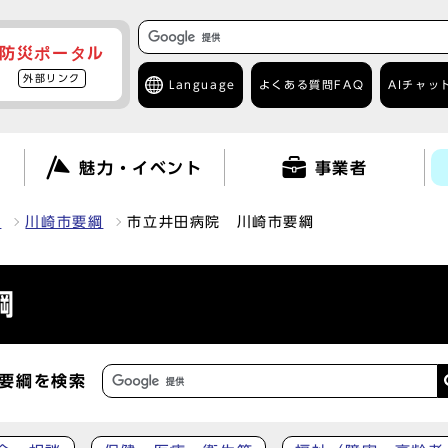
防災ポータル
外部リンク
Language
よくある質問
FAQ
AIチャッ
て
魅力・イベント
事業者
報
川崎市要綱
市立井田病院 川崎市要綱
綱
要綱を検索