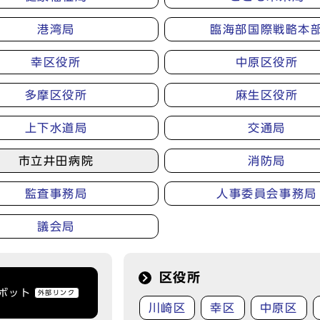
港湾局
臨海部国際戦略本
幸区役所
中原区役所
多摩区役所
麻生区役所
上下水道局
交通局
市立井田病院
消防局
監査事務局
人事委員会事務局
議会局
区役所
トボット
外部リンク
川崎区
幸区
中原区