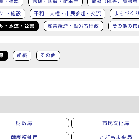
金・相談
保健・医療・衛生等
福祉（障害、高齢者
ツ ・施設
平和・人権・市民参加・交流
まちづく
み・水道・公害
産業経済・勤労者行政
その他の市
導
組織
その他
財政局
市民文化局
健康福祉局
こども未来局