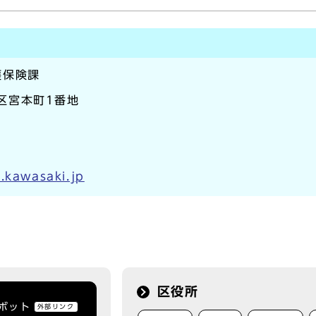
護保険課
崎区宮本町1番地
.kawasaki.jp
区役所
トボット
外部リンク