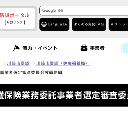
防災ポータル
外部リンク
Language
よくある質問
FAQ
AIチャッ
て
魅力・イベント
事業者
報
川崎市要綱
川崎市要綱（健康福祉局）
託事業者選定審査委員会設置要綱
護保険業務委託事業者選定審査委